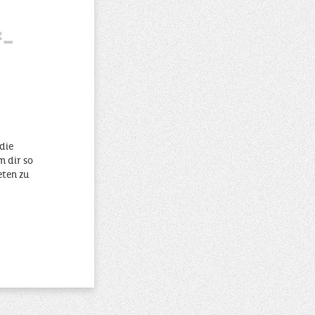
f-
die
m dir so
eten zu