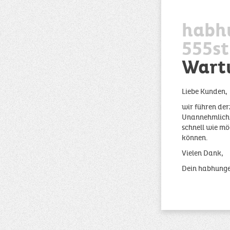
habh
555st
Wart
Liebe Kunden,
wir führen der
Unannehmlichke
schnell wie mö
können.
Vielen Dank,
Dein habhung