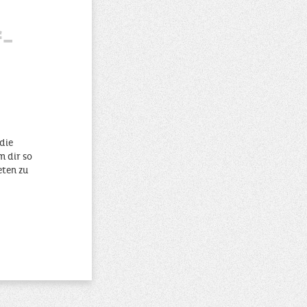
f-
die
m dir so
eten zu