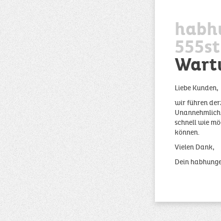
habh
555st
Wart
Liebe Kunden,
wir führen der
Unannehmlichke
schnell wie mö
können.
Vielen Dank,
Dein habhung