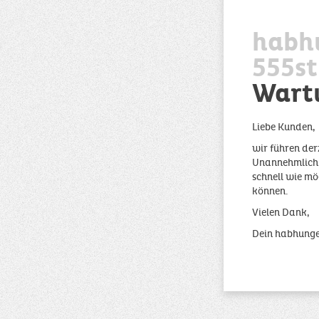
habh
555st
Wart
Liebe Kunden,
wir führen der
Unannehmlichke
schnell wie mö
können.
Vielen Dank,
Dein habhung