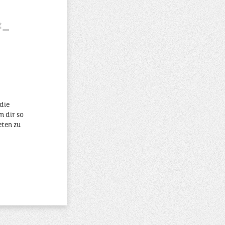
f-
die
m dir so
eten zu