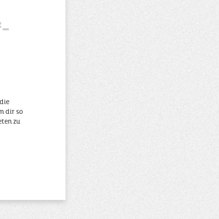
f-
die
m dir so
eten zu