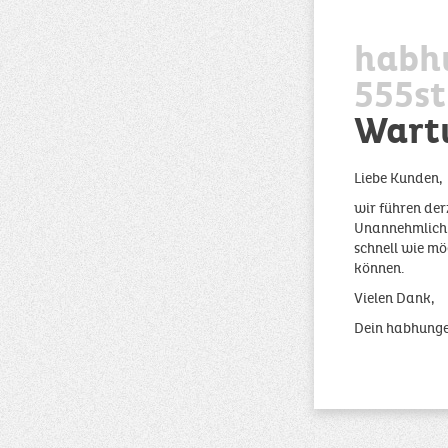
habh
555st
Wart
Liebe Kunden,
wir führen der
Unannehmlichke
schnell wie mö
können.
Vielen Dank,
Dein habhung