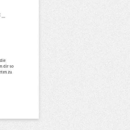
f-
die
m dir so
eten zu