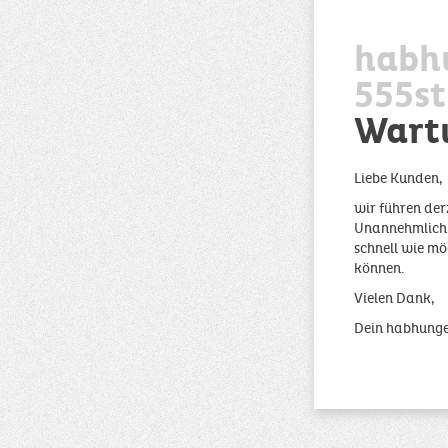
habh
555st
Wart
Liebe Kunden,
wir führen der
Unannehmlichke
schnell wie mö
können.
Vielen Dank,
Dein habhung