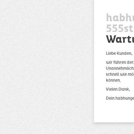
habh
555st
Wart
Liebe Kunden,
wir führen der
Unannehmlichke
schnell wie mö
können.
Vielen Dank,
Dein habhung