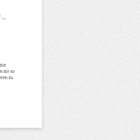
f-
die
m dir so
eten zu